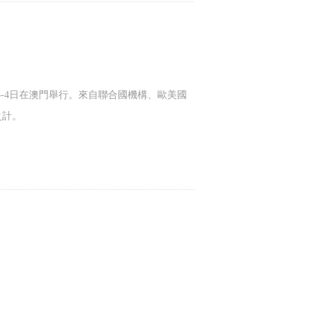
3-4日在澳門舉行。來自聯合國機構、歐美國
之計。