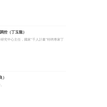
性調控（丁玉龍）
研究中心主任，國家“千人計畫”特聘專家丁
良）
告。