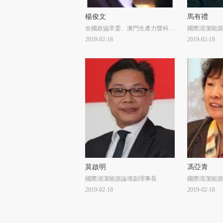
楊俊文
馬有禮
全國政協常委、澳門生產力暨科技
國際清潔能源
轉移中心主席、國際清潔能源論壇
2019-02-18
2019-02-18
（澳門）大會主席
莫啟明
馮亞青
國際清潔能源論壇副理事長
國際清潔能源
2019-02-18
2019-02-18