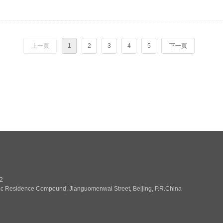
上一頁
1
2
3
4
5
下一頁
2
ic Residence Compound, Jianguomenwai Street, Beijing, P.R.China