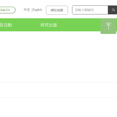
中文
English
Join Us
끠
網站地圖
ꁸ
目活動
研究出版
目活動
研究出版
回到頂部