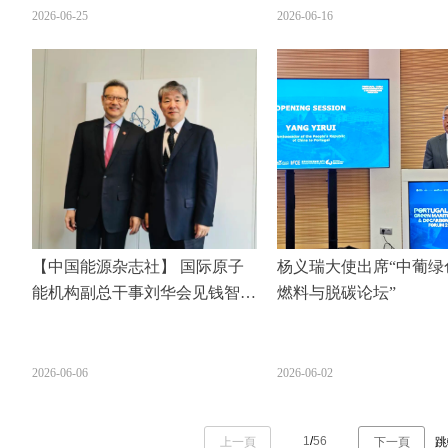
2026-06-25
2026-06-16
【中国能源杂志社】 国际原子
杨义瑞大使出席“中葡绿
能机构副总干事刘华会见钱智民
燃料与脱碳论坛”
一行
2026-06-06
2026-06-02
1
/
56
上一頁
下一頁
跳