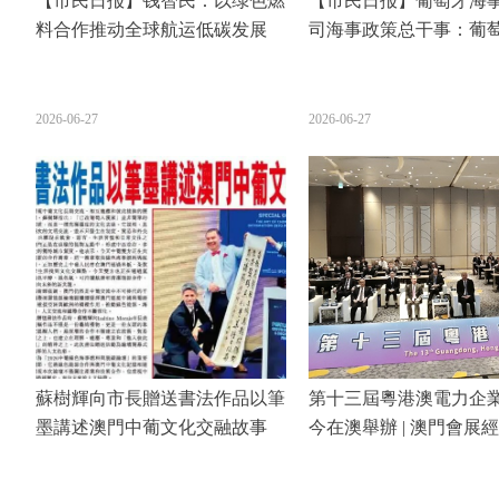
【市民日报】钱智民：以绿色燃
【市民日报】葡萄牙海
料合作推动全球航运低碳发展
司海事政策总干事：葡
为海事能源转型的大西
2026-06-27
2026-06-27
蘇樹輝向市長贈送書法作品以筆
第十三屆粵港澳電力企
墨講述澳門中葡文化交融故事
今在澳舉辦 | 澳門會展