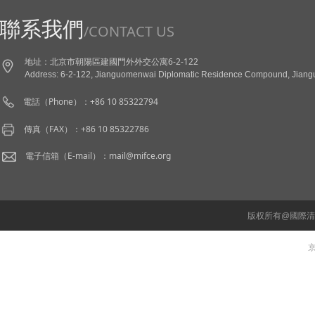
聯系我們
/CONTACT US
地址：北京市朝陽區建國門外外交公寓6-2-122
Address: 6-2-122, Jianguomenwai Diplomatic Residence Compound, Jianguo
電話（Phone）：+86 10 85322794
傳真（FAX）：+86 10 85322786
電子信箱（E-mail）：mail@mifce.org
版权所有@國際
京