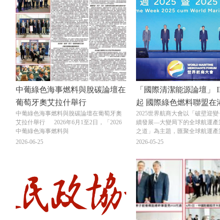
中葡綠色海事燃料與脫碳論壇在
「國際清潔能源論壇」 I
葡萄牙奧艾拉什舉行
起 國際綠色燃料聯盟在港啟航 -
中葡綠色海事燃料與脫碳論壇在葡萄牙奧
2025世界航商大會以「破壁迎變
特刊 - 香港文匯報
艾拉什舉行 2026年6月1至2日，「2026
續發展—大變局下的全球航運產
中葡綠色海事燃料與
之道」為主題，匯聚全球航運產
游業界人士，共同探討在國際經
2026-06-25
2026-05-25
雜多變背景下，行業如何向高效
可持續方向轉型。來自全球航運
貿易、物流、金融機構、行業主
的權威人士和領軍企業負責人1,3
場參會，共同探討如何推動航運
變局中實現高質量發展。