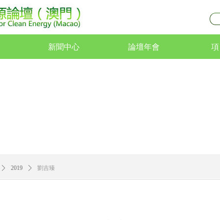
新聞中心
論壇年會
項
新聞中心
論壇年會
項
ꄲ
2019
ꄲ
劉吉臻