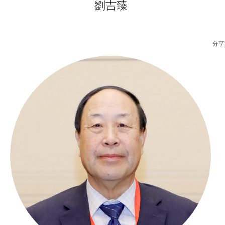
劉吉臻
分享