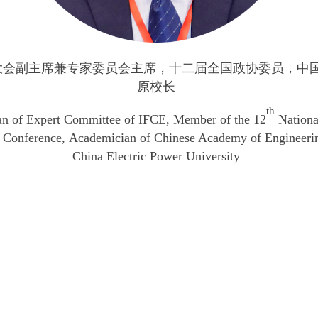
大会副主席兼专家委员会主席，
十二届全国政协委员，中
原校长
th
n of Expert Committee of IFCE, Member of the 12
Nationa
ve Conference, Academician of Chinese Academy of Engineeri
China Electric Power University