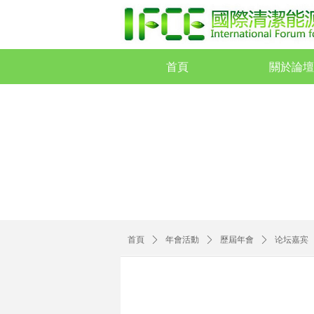
首頁
關於論壇
首頁
關於論壇
首頁
ꄲ
年會活動
ꄲ
歷屆年會
ꄲ
论坛嘉宾