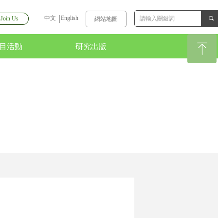
中文
English
Join Us
끠
網站地圖
ꁸ
目活動
研究出版
目活動
研究出版
回到頂部