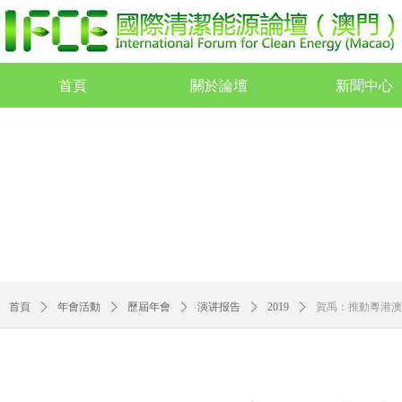
首頁
關於論壇
新聞中心
首頁
關於論壇
新聞中心
首頁
ꄲ
年會活動
ꄲ
歷屆年會
ꄲ
演讲报告
ꄲ
2019
ꄲ
賀禹：推動粵港澳