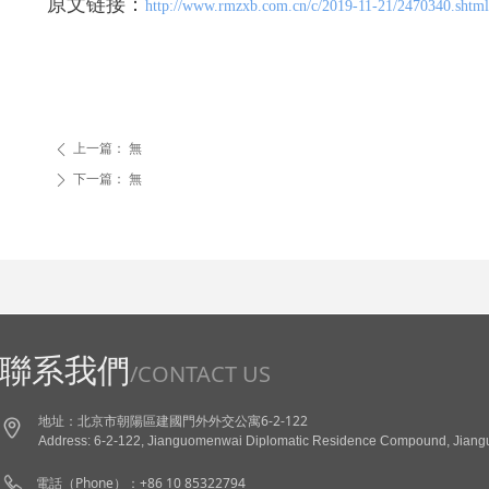
原文链接：
http://www.rmzxb.com.cn/c/2019-11-21/2470340.shtml
上一篇：
無
ꄴ
下一篇：
無
ꄲ
聯系我們
/CONTACT US
地址：北京市朝陽區建國門外外交公寓6-2-122
Address: 6-2-122, Jianguomenwai Diplomatic Residence Compound, Jianguo
電話（Phone）：+86 10 85322794