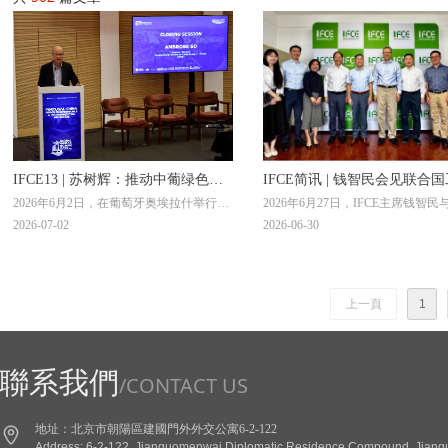
IFCE13 | 苏树辉：推动中葡绿色航
IFCE简讯 | 钱智民会见联合
2026年6月2日，在葡萄牙奥埃拉什举行
2026年6月27日，IFCE主席钱智民
运从“会议共识”走向“务实行动”
发展组织副总干事邹刺勇
的“2026中葡绿色海事燃料与脱碳论坛”圆
国工业发展组织（UNIDO）副总
2026-07-02
2026-06-30
满闭幕。国际清洁能源论坛（澳门）理事
术合作与可持续工业发展总司执行
长苏树辉（Ambrose So）在闭幕式上发表
刺勇举行工作会谈。
致辞。
上一頁
1
聯系我們
/CONTACT US
地址：北京市朝陽區建國門外外交公寓6-2-122
Address: 6-2-122, Jianguomenwai Diplomatic Residence Compound, Jianguo